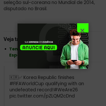
seleção sul-coreana no Mundial de 2014,
disputado no Brasil.
Veja também:
Tenista Laura Pigossi é campeã na
Espanha e volta ao top 200
🇰🇷✅ Korea Republic finishes
#FIFAWorldCup
qualifying with an
undefeated record!
#WeAre26
pic.twitter.com/pZLQM2cDnd