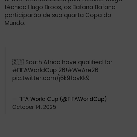
técnico Hugo Broos, os Bafana Bafana
participarão de sua quarta Copa do
Mundo.
🇿🇦 South Africa have qualified for
#FIFAWorldCup
26!
#WeAre26
pic.twitter.com/j6k9fbvKk9
— FIFA World Cup (@FIFAWorldCup)
October 14, 2025