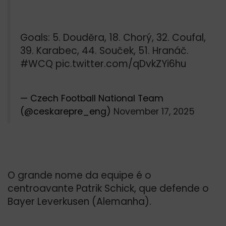
Goals: 5. Douděra, 18. Chorý, 32. Coufal,
39. Karabec, 44. Souček, 51. Hranáč.
#WCQ
pic.twitter.com/qDvkZYi6hu
— Czech Football National Team
(@ceskarepre_eng)
November 17, 2025
O grande nome da equipe é o
centroavante Patrik Schick, que defende o
Bayer Leverkusen (Alemanha).