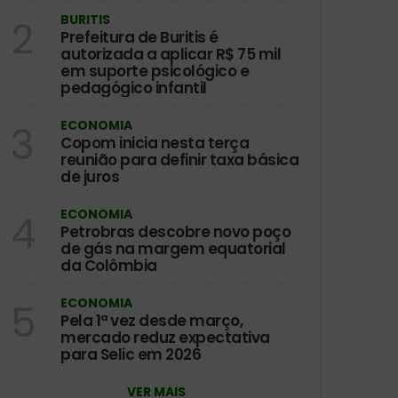
BURITIS
2
Prefeitura de Buritis é
autorizada a aplicar R$ 75 mil
em suporte psicológico e
pedagógico infantil
ECONOMIA
3
Copom inicia nesta terça
reunião para definir taxa básica
de juros
ECONOMIA
4
Petrobras descobre novo poço
de gás na margem equatorial
da Colômbia
ECONOMIA
5
Pela 1ª vez desde março,
mercado reduz expectativa
para Selic em 2026
VER MAIS