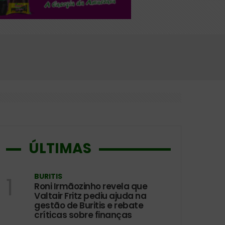
o e pedagógico infantil
ÚLTIMAS
BURITIS
1
Roni Irmãozinho revela que
Valtair Fritz pediu ajuda na
gestão de Buritis e rebate
críticas sobre finanças