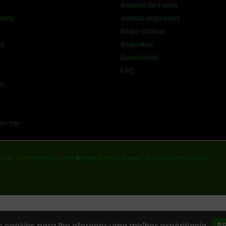
Galeria de Fotos
ades
Versão Impressa
Rádio Online
ia
Enquetes
Downloads
FAQ
ão
porter
casa: Desenvolvido com ❤️ pela Agência Loop, de Buritis para Buritis.
 cookies para lhe oferecer uma melhor experiência.
P