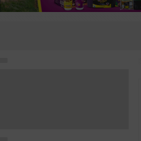
tis é autorizada a aplicar R$ 75 mil em suporte psicológic
 terça reunião para definir taxa básica de juros