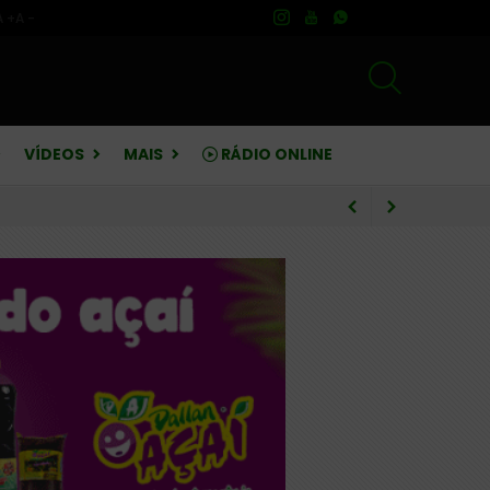
A +
A -
VÍDEOS
MAIS
RÁDIO ONLINE
rebate críticas sobre finanças