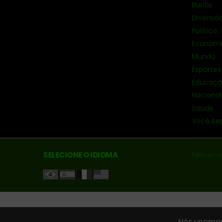
Buritis
Diversid
Política
Econom
Mundo
Esportes
Educaç
Nacional
Saúde
Você Re
SELECIONE O IDIOMA
Feito em 
Nós usamos