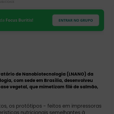
UBLICIDADE
s da
Focus Buritis!
ENTRAR NO GRUPO
ratório de Nanobiotecnologia (LNANO) da
ogia, com sede em Brasília, desenvolveu
se vegetal, que mimetizam filé de salmão,
os, os protótipos - feitos em impressoras
ísticas nutricionais semelhantes à