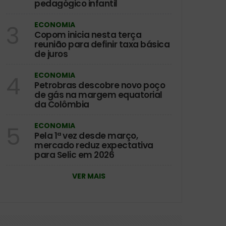
pedagógico infantil
ECONOMIA
3
Copom inicia nesta terça
reunião para definir taxa básica
de juros
ECONOMIA
4
Petrobras descobre novo poço
de gás na margem equatorial
da Colômbia
ECONOMIA
5
Pela 1ª vez desde março,
mercado reduz expectativa
para Selic em 2026
VER MAIS