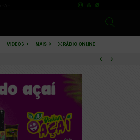
A +
A -
VÍDEOS
MAIS
RÁDIO ONLINE
rebate críticas sobre finanças