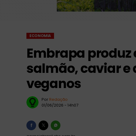
Prefeitura de Buri
Copom inicia nesta
ECONOMIA
Embrapa produz 
salmão, caviar e 
veganos
Por
Redação
01/06/2026 - 14h07