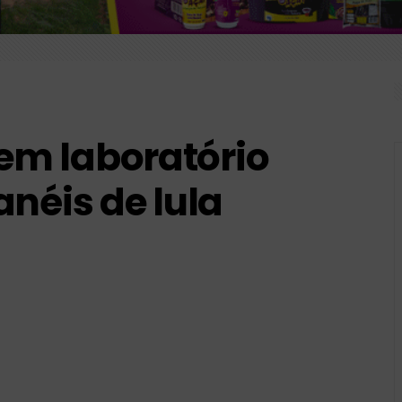
tis é autorizada a aplicar R$ 75 mil em suporte psicológic
 terça reunião para definir taxa básica de juros
em laboratório
anéis de lula