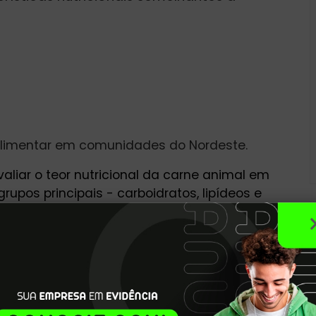
 alimentar em comunidades do Nordeste.
liar o teor nutricional da carne animal em
rupos principais - carboidratos, lipídeos e
egetais ingredientes ou insumos que nos
tual de tecido animal”, explica a bióloga
a bolsista no LNANO.