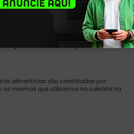
s alimentícias feitas a partir de
uminosas, óleos vegetais e de algas,
is e espessantes - usados para aumentar
tas alimentícias são constituídas por
o os mesmos que utilizamos na culinária na