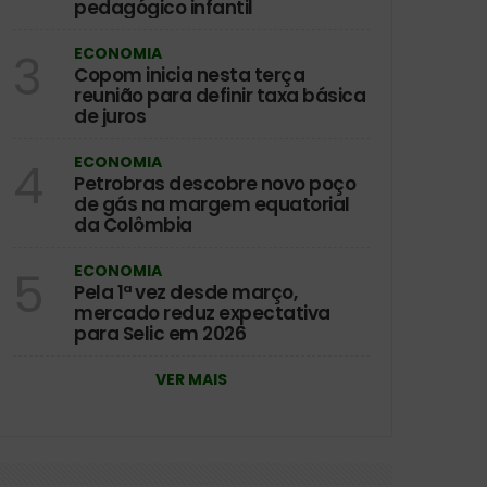
pedagógico infantil
ECONOMIA
3
Copom inicia nesta terça
reunião para definir taxa básica
de juros
ECONOMIA
4
Petrobras descobre novo poço
de gás na margem equatorial
da Colômbia
ECONOMIA
5
Pela 1ª vez desde março,
mercado reduz expectativa
para Selic em 2026
VER MAIS