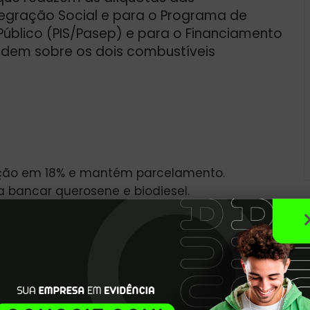
tegração Social e para o Programa de
úblico (PIS/Pasep) e para o Financiamento
cidem sobre os dois combustíveis
ação em 18% e mantém parcelamento.
a bancar querosene e biodiesel.
ar reajuste do querosene de aviação.
s contribuições que incidem sobre os
ra o querosene de aviação e um inteiro para
 federal manteve o desconto equivalente a
obraria do querosene de aviação, enquanto a
 zerada até pelo menos 31 de julho, pois o