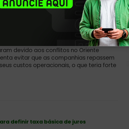
de medidas emergenciais
anunciadas pelo
sado para tentar conter a alta dos preços
 uma ajuda temporária para as empresas
iação comercial, afetadas pela alta dos
raram devido aos
conflitos no Oriente
 tenta evitar que as companhias repassem
us custos operacionais, o que teria forte
ra definir taxa básica de juros