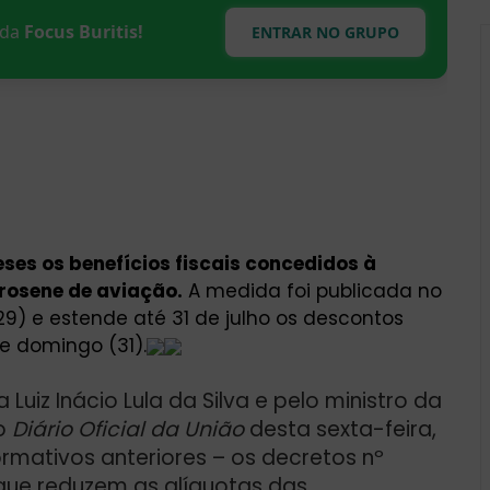
s da
Focus Buritis!
ENTRAR NO GRUPO
ses os benefícios fiscais concedidos à
erosene de aviação.
A medida foi publicada no
29) e estende até 31 de julho os descontos
te domingo (31).
Luiz Inácio Lula da Silva e pelo ministro da
no
Diário Oficial da União
desta sexta-feira,
ormativos anteriores – os decretos nº
– que reduzem as alíquotas das