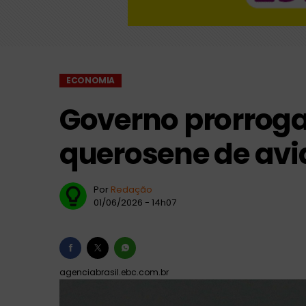
Copom inicia nesta
Petrobras descob
ECONOMIA
Governo prorroga
querosene de avia
Por
Redação
01/06/2026 - 14h07
agenciabrasil.ebc.com.br