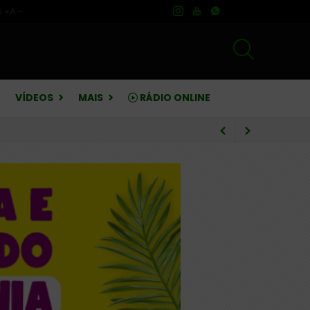
A +
A -
VÍDEOS
MAIS
RÁDIO ONLINE
rebate críticas sobre finanças
o e pedagógico infantil