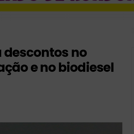
 terça reunião para definir taxa básica de juros
re novo poço de gás na margem equatorial da Colômbia
 descontos no
ção e no biodiesel