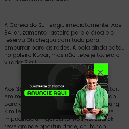
A Coreia do Sul reagiu imediatamente. Aos
34, cruzamento rasteiro para a área e o
reserva Oh chegou com tudo para
empurrar para as redes. A bola ainda bateu
no goleiro Kovar, mas não teve jeito, era a
virada: 2 a 1.
Aos 36, Hlozek teve a chance de empatar,
em mais uma jogada de lateral cobrado
para dentro da área, mas o goleiro Seung
Kim fez uma bela defesa no pé da trave,
impedindo um gol certo. Aos 48, Sadilek
teve grande oportunidade, chutando