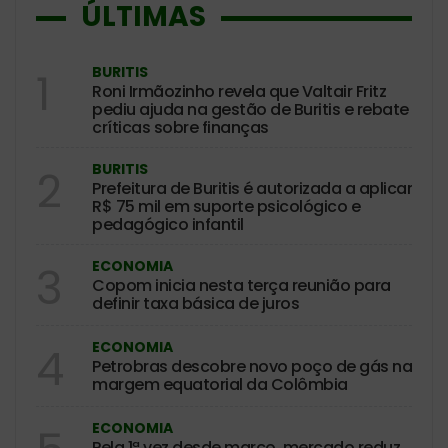
ÚLTIMAS
BURITIS
1
Roni Irmãozinho revela que Valtair Fritz
pediu ajuda na gestão de Buritis e rebate
críticas sobre finanças
BURITIS
2
Prefeitura de Buritis é autorizada a aplicar
R$ 75 mil em suporte psicológico e
pedagógico infantil
ECONOMIA
3
Copom inicia nesta terça reunião para
definir taxa básica de juros
ECONOMIA
4
Petrobras descobre novo poço de gás na
margem equatorial da Colômbia
ECONOMIA
Pela 1ª vez desde março, mercado reduz