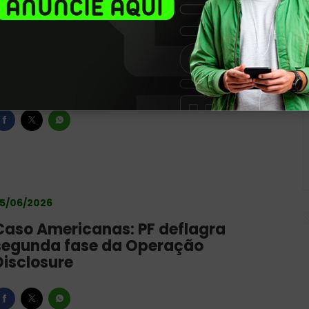
5/06/2026
Trump indica que eleição no Brasil é
teste para EUA na América Latina
5/06/2026
Caso Americanas: PF deflagra
segunda fase da Operação
Disclosure