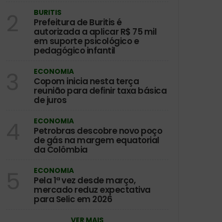
BURITIS
2
Prefeitura de Buritis é
autorizada a aplicar R$ 75 mil
em suporte psicológico e
pedagógico infantil
ECONOMIA
3
Copom inicia nesta terça
reunião para definir taxa básica
de juros
ECONOMIA
4
Petrobras descobre novo poço
de gás na margem equatorial
da Colômbia
ECONOMIA
5
Pela 1ª vez desde março,
mercado reduz expectativa
para Selic em 2026
VER MAIS