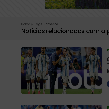
Copom inicia nesta
Petrobras descob
Home
Tags
america
Notícias relacionadas com a 
1
1