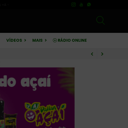
A +
A -
VÍDEOS
MAIS
RÁDIO ONLINE
rebate críticas sobre finanças
o e pedagógico infantil