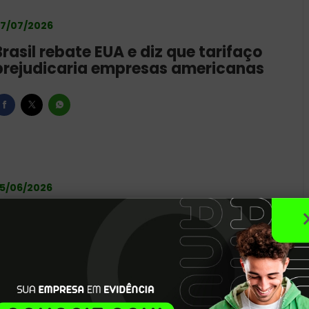
7/07/2026
Brasil rebate EUA e diz que tarifaço
prejudicaria empresas americanas
5/06/2026
Trump indica que eleição no Brasil é
teste para EUA na América Latina