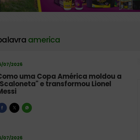
 terça reunião para definir taxa básica de juros
re novo poço de gás na margem equatorial da Colômbia
palavra
america
5/07/2026
Como uma Copa América moldou a
"Scaloneta" e transformou Lionel
Messi
5/07/2026