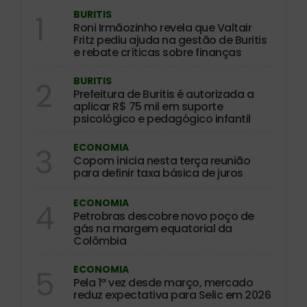
BURITIS
1
Roni Irmãozinho revela que Valtair
Fritz pediu ajuda na gestão de Buritis
e rebate críticas sobre finanças
BURITIS
2
Prefeitura de Buritis é autorizada a
aplicar R$ 75 mil em suporte
psicológico e pedagógico infantil
ECONOMIA
3
Copom inicia nesta terça reunião
para definir taxa básica de juros
ECONOMIA
4
Petrobras descobre novo poço de
gás na margem equatorial da
Colômbia
ECONOMIA
5
Pela 1ª vez desde março, mercado
reduz expectativa para Selic em 2026