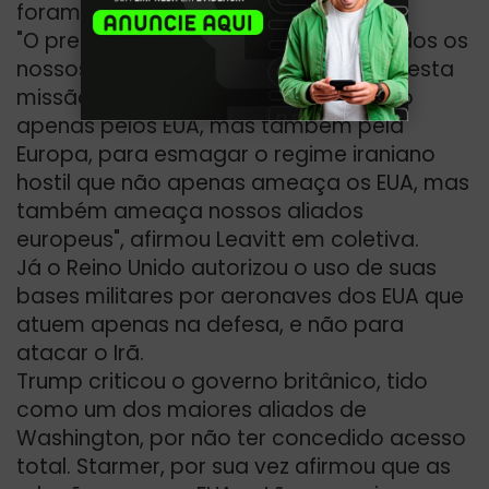
foram vistas deixando a Espanha.
"O presidente [Trump] espera que todos os
nossos aliados europeus cooperem nesta
missão, há muito tempo buscada não
apenas pelos EUA, mas também pela
Europa, para esmagar o regime iraniano
hostil que não apenas ameaça os EUA, mas
também ameaça nossos aliados
europeus", afirmou Leavitt em coletiva.
Já o Reino Unido autorizou o uso de suas
bases militares por aeronaves dos EUA que
atuem apenas na defesa, e não para
atacar o Irã.
Trump criticou o governo britânico, tido
como um dos maiores aliados de
Washington, por não ter concedido acesso
total. Starmer, por sua vez afirmou que as