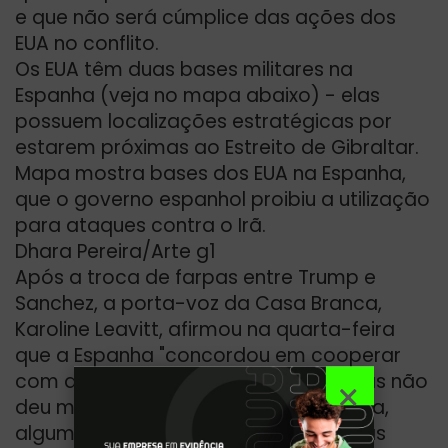
e que não será cúmplice das ações dos
EUA no conflito.
Os EUA têm duas bases militares na
Espanha (veja no mapa abaixo) - elas
possuem localizações estratégicas por
estarem próximas ao Estreito de Gibraltar.
Mapa mostra bases dos EUA na Espanha,
que o governo espanhol proibiu a utilização
para ataques contra o Irã.
Dhara Pereira/Arte g1
Após a troca de farpas entre Trump e
Sanchez, a porta-voz da Casa Branca,
Karoline Leavitt, afirmou na quarta-feira
que a Espanha "concordou em cooperar
com as Forças Armadas dos EUA", mas não
deu mais detalhes. Também na quarta,
algumas aeronaves norte-americanas